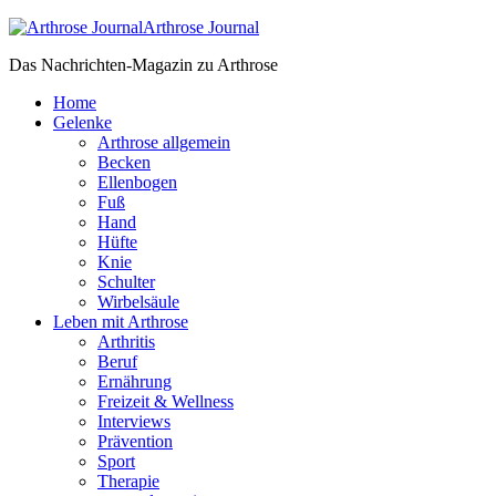
Arthrose Journal
Das Nachrichten-Magazin zu Arthrose
Home
Gelenke
Arthrose allgemein
Becken
Ellenbogen
Fuß
Hand
Hüfte
Knie
Schulter
Wirbelsäule
Leben mit Arthrose
Arthritis
Beruf
Ernährung
Freizeit & Wellness
Interviews
Prävention
Sport
Therapie