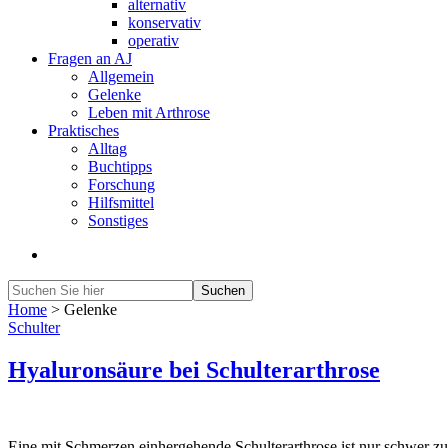
alternativ
konservativ
operativ
Fragen an AJ
Allgemein
Gelenke
Leben mit Arthrose
Praktisches
Alltag
Buchtipps
Forschung
Hilfsmittel
Sonstiges
Home
>
Gelenke
Schulter
Hyaluronsäure bei Schulterarthrose
Eine mit Schmerzen einhergehende Schulterarthrose ist nur schwer zu b