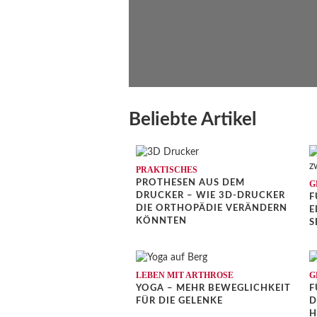
Beliebte Artikel
PRAKTISCHES
PROTHESEN AUS DEM
G
DRUCKER – WIE 3D-DRUCKER
F
DIE ORTHOPÄDIE VERÄNDERN
I
KÖNNTEN
E
LEBEN MIT ARTHROSE
G
YOGA – MEHR BEWEGLICHKEIT
F
FÜR DIE GELENKE
D
H