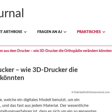
IT ARTHROSE
FRAGEN AN AJ
PRAKTISCHES
en aus dem Drucker – wie 3D-Drucker die Orthopädie verändern könnten
cker – wie 3D-Drucker die
 könnten
© FabrikaSimf/shutterstock.com
, welche ein digitales Modell benutzt, um ein
, und das fast aus jedem Material. Der wesentliche
stellungsverfahren ist, dass es sich um ein so genanntes