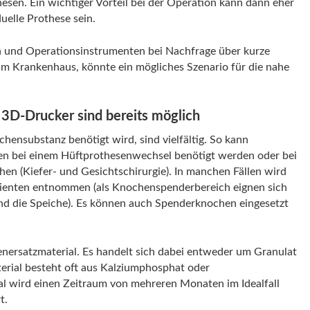
esen. Ein wichtiger Vorteil bei der Operation kann dann eher
uelle Prothese sein.
n und Operationsinstrumenten bei Nachfrage über kurze
t im Krankenhaus, könnte ein mögliches Szenario für die nahe
3D-Drucker sind bereits möglich
chensubstanz benötigt wird, sind vielfältig. So kann
n bei einem Hüftprothesenwechsel benötigt werden oder bei
n (Kiefer- und Gesichtschirurgie). In manchen Fällen wird
tienten entnommen (als Knochenspenderbereich eignen sich
nd die Speiche). Es können auch Spenderknochen eingesetzt
satzmaterial. Es handelt sich dabei entweder um Granulat
erial besteht oft aus Kalziumphosphat oder
al wird einen Zeitraum von mehreren Monaten im Idealfall
t.