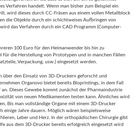
ves Verfahren handelt. Wenn man bisher zum Beispiel ein
ill, wird dieses durch CC-Fräsen aus einem vollen Metallblock
gen die Objekte durch ein schichtweises Aufbringen von
et wird das Verfahren durch ein CAD Programm (Computer-
hreren 100 Euro für den Heimanwender bis hin zu
l für die Herstellung von Prototypen und in manchen Fällen
atzteile, Verpackung, usw.) eingesetzt werden.
hen über den Einsatz von 3D-Druckern geforscht und
ernehmen Organovo bietet bereits Bioprintings, in dem Fall
f an. Dieses Gewebe kommt zunächst der Pharmaindustrie
toxizität von neuen Medikamenten testen kann. Ähnliches wird
n. Bis man vollständige Organe mit einem 3D-Drucker
och einige Jahre dauern. Möglich wären beispielsweise
 Nieren, Leber und Herz. In der orthopädischen Chirurgie gibt
ilfe aus dem 3D-Drucker bereits erfolgreich eingesetzt wird