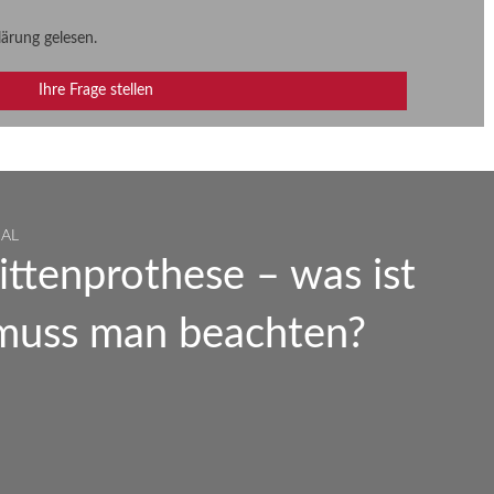
lärung
gelesen.
NAL
ittenprothese – was ist
 muss man beachten?