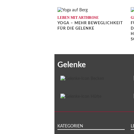
LEBEN MIT ARTHROSE
G
YOGA – MEHR BEWEGLICHKEIT
F
FÜR DIE GELENKE
D
H
S
Gelenke
KATEGORIEN
L