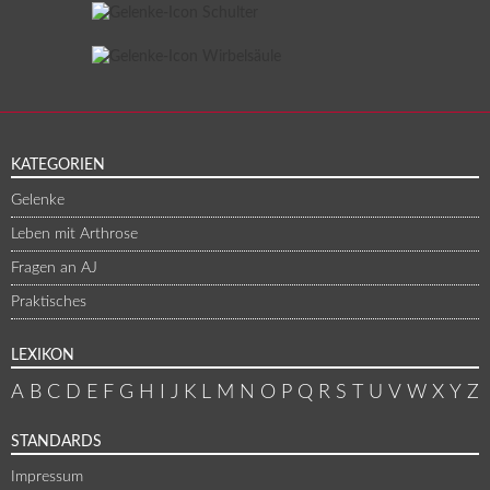
KATEGORIEN
Gelenke
Leben mit Arthrose
Fragen an AJ
Praktisches
LEXIKON
A
B
C
D
E
F
G
H
I
J
K
L
M
N
O
P
Q
R
S
T
U
V
W
X
Y
Z
STANDARDS
Impressum