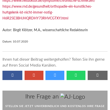
https://www.netdoktor.de/symptome/chronische-schmerzen/
https://www.rnd.de/gesundheit/orthopadie-ein-kunstliches-
huftgelenk-ist-nicht-immer-notig-
H6R25E3BHJHQRDHY73RHVCGTXY.html
Autor: Birgit Klötzer, M.A., wissenschaftliche Redakteurin
Datum:
10.07.2020
Ihnen hat dieser Beitrag weitergeholfen? Teilen Sie ihn gerne
auf Ihren Social Media Kanälen.
AJ
Ihre Frage an
STELLEN SIE JETZT UNVERBINDLICH UND KOSTENLOS IHRE FRAGE