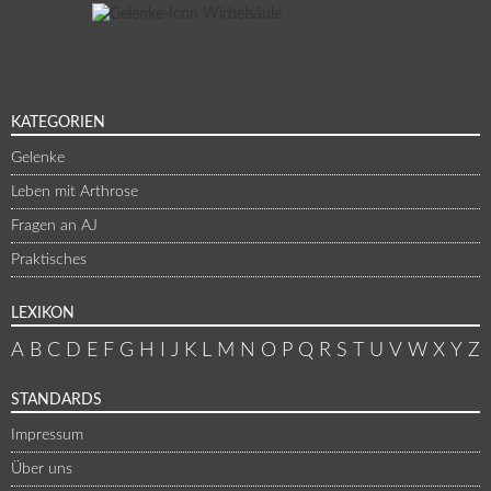
KATEGORIEN
Gelenke
Leben mit Arthrose
Fragen an AJ
Praktisches
LEXIKON
A
B
C
D
E
F
G
H
I
J
K
L
M
N
O
P
Q
R
S
T
U
V
W
X
Y
Z
STANDARDS
Impressum
Über uns