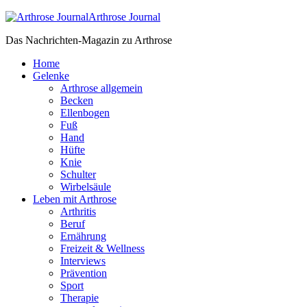
Arthrose Journal
Das Nachrichten-Magazin zu Arthrose
Home
Gelenke
Arthrose allgemein
Becken
Ellenbogen
Fuß
Hand
Hüfte
Knie
Schulter
Wirbelsäule
Leben mit Arthrose
Arthritis
Beruf
Ernährung
Freizeit & Wellness
Interviews
Prävention
Sport
Therapie