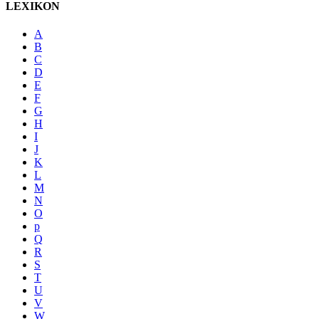
LEXIKON
A
B
C
D
E
F
G
H
I
J
K
L
M
N
O
p
Q
R
S
T
U
V
W