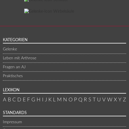
KATEGORIEN
Gelenke
Leben mit Arthrose
Fragen an AJ
Praktisches
LEXIKON
A
B
C
D
E
F
G
H
I
J
K
L
M
N
O
P
Q
R
S
T
U
V
W
X
Y
Z
STANDARDS
Impressum