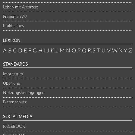
Leben mit Arthrose
Fragen an AJ
Praktisches
LEXIKON
A
B
C
D
E
F
G
H
I
J
K
L
M
N
O
P
Q
R
S
T
U
V
W
X
Y
Z
STANDARDS
Impressum
Über uns
Nutzungsbedingungen
Datenschutz
SOCIAL MEDIA
FACEBOOK