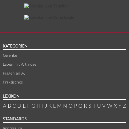
KATEGORIEN
Gelenke
Leben mit Arthrose
Fragen an AJ
Praktisches
LEXIKON
A
B
C
D
E
F
G
H
I
J
K
L
M
N
O
P
Q
R
S
T
U
V
W
X
Y
Z
STANDARDS
Impressum