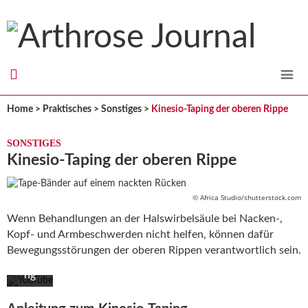
Mit
dem
Arthrose
Lade
n des
Journal
Vide
Home
>
Praktisches
>
Sonstiges
>
Kinesio-Taping der oberen Rippe
os
akze
SONSTIGES
ptier
Kinesio-Taping der oberen Rippe
en
Sie
die
© Africa Studio/shutterstock.com
Date
Wenn Behandlungen an der Halswirbelsäule bei Nacken-,
nsch
Kopf- und Armbeschwerden nicht helfen, können dafür
utzer
Bewegungsstörungen der oberen Rippen verantwortlich sein.
kläru
ng
von
YouT