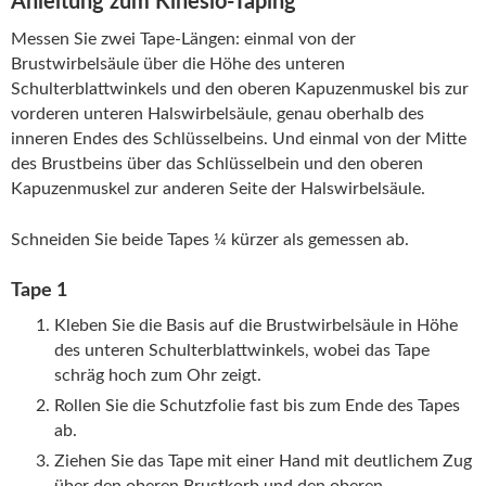
Anleitung zum Kinesio-Taping
ube.
Messen Sie zwei Tape-Längen: einmal von der
Mehr
Brustwirbelsäule über die Höhe des unteren
erfah
Schulterblattwinkels und den oberen Kapuzenmuskel bis zur
ren
vorderen unteren Halswirbelsäule, genau oberhalb des
inneren Endes des Schlüsselbeins. Und einmal von der Mitte
Video
des Brustbeins über das Schlüsselbein und den oberen
laden
Kapuzenmuskel zur anderen Seite der Halswirbelsäule.
Schneiden Sie beide Tapes ¼ kürzer als gemessen ab.
YouTu
be
Tape 1
immer
entsp
Kleben Sie die Basis auf die Brustwirbelsäule in Höhe
erren
des unteren Schulterblattwinkels, wobei das Tape
schräg hoch zum Ohr zeigt.
Rollen Sie die Schutzfolie fast bis zum Ende des Tapes
ab.
Ziehen Sie das Tape mit einer Hand mit deutlichem Zug