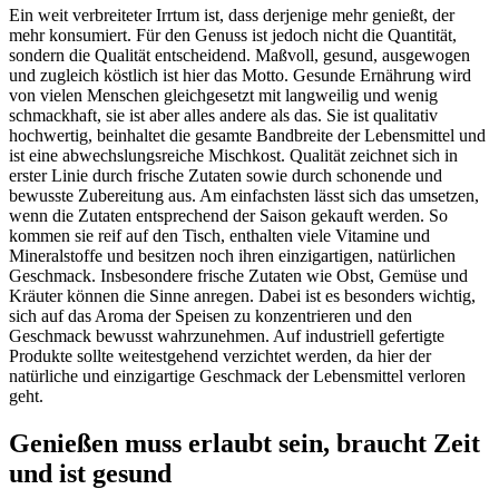
Ein weit verbreiteter Irrtum ist, dass derjenige mehr genießt, der
mehr konsumiert. Für den Genuss ist jedoch nicht die Quantität,
sondern die Qualität entscheidend. Maßvoll, gesund, ausgewogen
und zugleich köstlich ist hier das Motto. Gesunde Ernährung wird
von vielen Menschen gleichgesetzt mit langweilig und wenig
schmackhaft, sie ist aber alles andere als das. Sie ist qualitativ
hochwertig, beinhaltet die gesamte Bandbreite der Lebensmittel und
ist eine abwechslungsreiche Mischkost. Qualität zeichnet sich in
erster Linie durch frische Zutaten sowie durch schonende und
bewusste Zubereitung aus. Am einfachsten lässt sich das umsetzen,
wenn die Zutaten entsprechend der Saison gekauft werden. So
kommen sie reif auf den Tisch, enthalten viele Vitamine und
Mineralstoffe und besitzen noch ihren einzigartigen, natürlichen
Geschmack. Insbesondere frische Zutaten wie Obst, Gemüse und
Kräuter können die Sinne anregen. Dabei ist es besonders wichtig,
sich auf das Aroma der Speisen zu konzentrieren und den
Geschmack bewusst wahrzunehmen. Auf industriell gefertigte
Produkte sollte weitestgehend verzichtet werden, da hier der
natürliche und einzigartige Geschmack der Lebensmittel verloren
geht.
Genießen muss erlaubt sein, braucht Zeit
und ist gesund