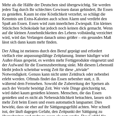
Mehr als die Hälfte der Deutschen sind übergewichtig. Sie werden
jeden Tag durch Ihr schlechtes Gewissen daran gehindert, Ihr Essen
zu genießen. Kaum ist eine Köstlichkeit verzehrt, so schlägt die
Kenntnis um Extra-Kalorien auch schon Alarm und verdirbt den
Spaß am Essen. Essen wird zum innerlichen Zwiespalt. Ein kleines
Stückchen Schokolade hat jedoch noch keinen dick gemacht. Wenn
auf die kleinen Annehmlichkeiten des Lebens vollständig verzichtet
wird, wird das Verlangen danach umso größer – ein gesundes Maß
lässt sich dann kaum mehr finden.
Der Alltag ist meistens durch den Beruf geprägt und erfordert
vielfach eine anpassungsfähige Zeitplanung. Immer häufiger wird
Außer-Haus gespeist, es werden mehr Fertigprodukte eingesetzt und
der Aufwand für die Essenszubereitung sinkt. Mit diesem Lebensstil
bleibt jedoch scheinbar wenig Zeit für diese „triviale“
Notwendigkeit. Genuss kann nicht unter Zeitdruck oder nebenbei
erlebt werden. Oftmals findet das Essen nebenher statt, z. B.
während dem Fernsehen. Sowohl die Zubereitung der Speisen als
auch der Verzehr benötigt Zeit. Wer viele Dinge gleichzeitig tut,
wird dabei kaum genießen können. Menschen, die das Essen
genießen und es nicht als Neben­sächlichkeit betrachten, lassen sich
mehr Zeit beim Essen und essen automatisch langsamer. Dies
bewirkt, dass sie eher auf ihr Sättigungsgefühl achten. Wer schnell
isst, der läuft dagegen Gefahr, den Zeitpunkt der Sättigung zu