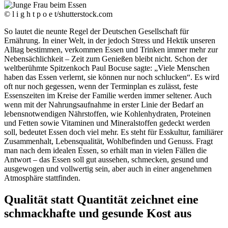
© l i g h t p o e t/shutterstock.com
So lautet die neunte Regel der Deutschen Gesellschaft für
Ernährung. In einer Welt, in der jedoch Stress und Hektik unseren
Alltag bestimmen, verkommen Essen und Trinken immer mehr zur
Nebensächlichkeit – Zeit zum Genießen bleibt nicht. Schon der
weltberühmte Spitzenkoch Paul Bocuse sagte: „Viele Menschen
haben das Essen verlernt, sie können nur noch schlucken“. Es wird
oft nur noch gegessen, wenn der Terminplan es zulässt, feste
Essenszeiten im Kreise der Familie werden immer seltener. Auch
wenn mit der Nahrungsaufnahme in erster Linie der Bedarf an
lebensnotwendigen Nährstoffen, wie Kohlenhydraten, Proteinen
und Fetten sowie Vitaminen und Mineralstoffen gedeckt werden
soll, bedeutet Essen doch viel mehr. Es steht für Esskultur, familiärer
Zusammenhalt, Lebensqualität, Wohlbefinden und Genuss. Fragt
man nach dem idealen Essen, so erhält man in vielen Fällen die
Antwort – das Essen soll gut aussehen, schmecken, gesund und
ausgewogen und vollwertig sein, aber auch in einer angenehmen
Atmosphäre stattfinden.
Qualität statt Quantität zeichnet eine
schmackhafte und gesunde Kost aus