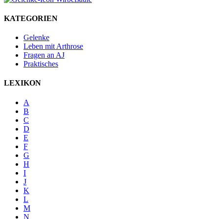
KATEGORIEN
Gelenke
Leben mit Arthrose
Fragen an AJ
Praktisches
LEXIKON
A
B
C
D
E
F
G
H
I
J
K
L
M
N