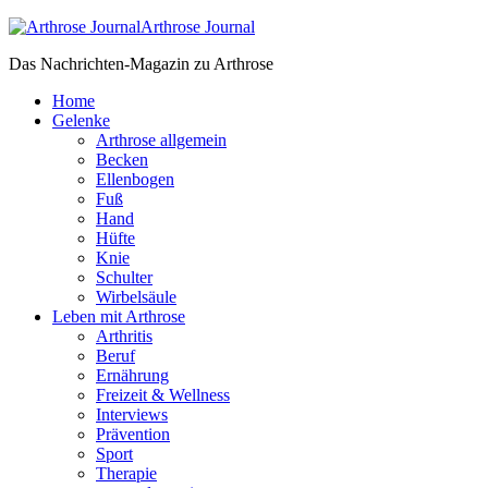
Arthrose Journal
Das Nachrichten-Magazin zu Arthrose
Home
Gelenke
Arthrose allgemein
Becken
Ellenbogen
Fuß
Hand
Hüfte
Knie
Schulter
Wirbelsäule
Leben mit Arthrose
Arthritis
Beruf
Ernährung
Freizeit & Wellness
Interviews
Prävention
Sport
Therapie