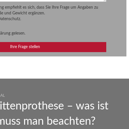
ung empfiehlt es sich, dass Sie Ihre Frage um Angaben zu
ße und Gewicht ergänzen.
Datenschutz.
lärung
gelesen.
NAL
ittenprothese – was ist
 muss man beachten?