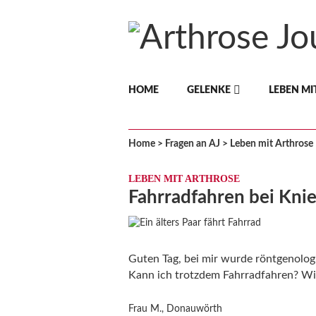
A
HOME
GELENKE
LEBEN MI
r
t
Home
>
Fragen an AJ
>
Leben mit Arthrose
h
LEBEN MIT ARTHROSE
Fahrradfahren bei Kni
r
o
Guten Tag, bei mir wurde röntgenologi
s
Kann ich trotzdem Fahrradfahren? Wi
e
Frau M., Donauwörth