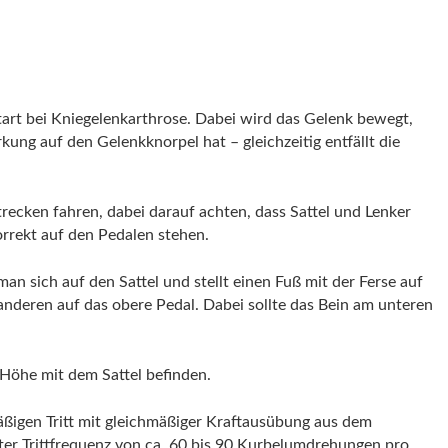
tart bei Kniegelenkarthrose. Dabei wird das Gelenk bewegt,
ng auf den Gelenkknorpel hat – gleichzeitig entfällt die
trecken fahren, dabei darauf achten, dass Sattel und Lenker
korrekt auf den Pedalen stehen.
an sich auf den Sattel und stellt einen Fuß mit der Ferse auf
anderen auf das obere Pedal. Dabei sollte das Bein am unteren
r Höhe mit dem Sattel befinden.
äßigen Tritt mit gleichmäßiger Kraftausübung aus dem
er Trittfrequenz von ca. 60 bis 90 Kurbelumdrehungen pro