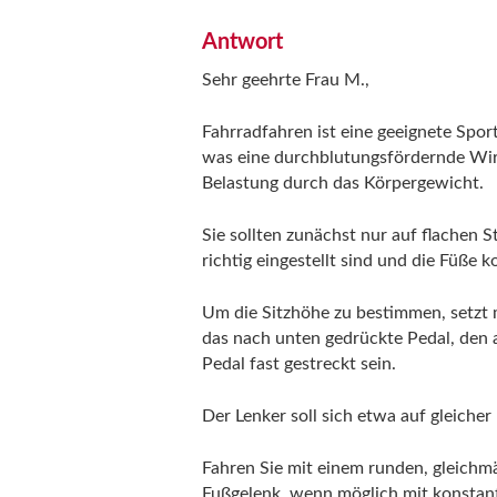
J
Antwort
o
Sehr geehrte Frau M.,
u
Fahrradfahren ist eine geeignete Spor
was eine durchblutungsfördernde Wirku
Belastung durch das Körpergewicht.
r
Sie sollten zunächst nur auf flachen S
n
richtig eingestellt sind und die Füße 
a
Um die Sitzhöhe zu bestimmen, setzt m
das nach unten gedrückte Pedal, den 
l
Pedal fast gestreckt sein.
Der Lenker soll sich etwa auf gleiche
Fahren Sie mit einem runden, gleichm
Fußgelenk, wenn möglich mit konstant