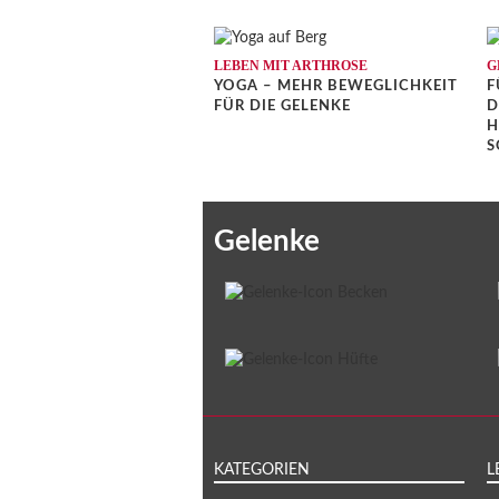
LEBEN MIT ARTHROSE
G
YOGA – MEHR BEWEGLICHKEIT
F
FÜR DIE GELENKE
D
H
S
Gelenke
KATEGORIEN
L