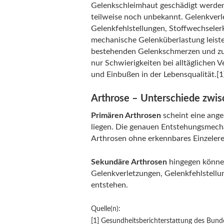
Gelenkschleimhaut geschädigt werden.
teilweise noch unbekannt. Gelenkver
Gelenkfehlstellungen, Stoffwechseler
mechanische Gelenküberlastung leisten
bestehenden Gelenkschmerzen und zur
nur Schwierigkeiten bei alltäglichen
und Einbußen in der Lebensqualität.[1
Arthrose – Unterschiede zwis
Primären Arthrosen
scheint eine ang
liegen. Die genauen Entstehungsmechan
Arthrosen ohne erkennbares Einzelere
Sekundäre Arthrosen
hingegen könne
Gelenkverletzungen, Gelenkfehlstell
entstehen.
Quelle(n):
[1] Gesundheitsberichterstattung des Bun