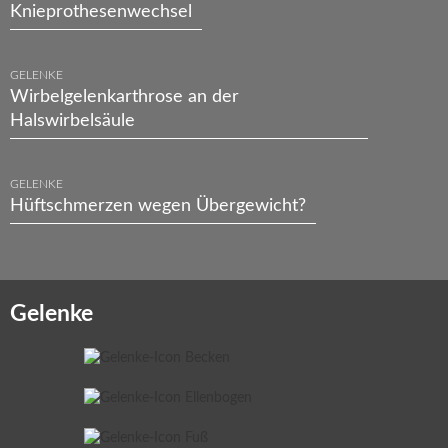
Knieprothesenwechsel
GELENKE
Wirbelgelenkarthrose an der
Halswirbelsäule
GELENKE
Hüftschmerzen wegen Übergewicht?
Gelenke