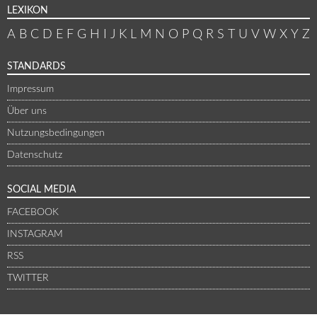
LEXIKON
A
B
C
D
E
F
G
H
I
J
K
L
M
N
O
P
Q
R
S
T
U
V
W
X
Y
Z
STANDARDS
Impressum
Über uns
Nutzungsbedingungen
Datenschutz
SOCIAL MEDIA
FACEBOOK
INSTAGRAM
RSS
TWITTER